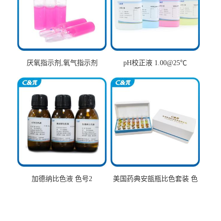
厌氧指示剂,氧气指示剂
pH校正液 1.00@25℃
加德纳比色液 色号2
美国药典安瓿瓶比色套装 色
号AtoT