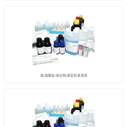
溴(溴酸盐/溴化物)滴定标准溶液