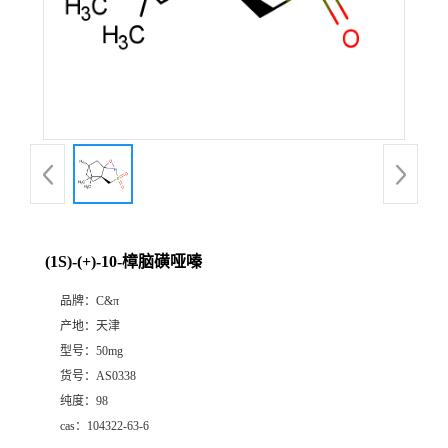
(1S)-(+)-10-樟脑磺哑嗪
品牌：
C&π
产地：
天津
型号：
50mg
货号：
AS0338
纯度：
98
cas：
104322-63-6