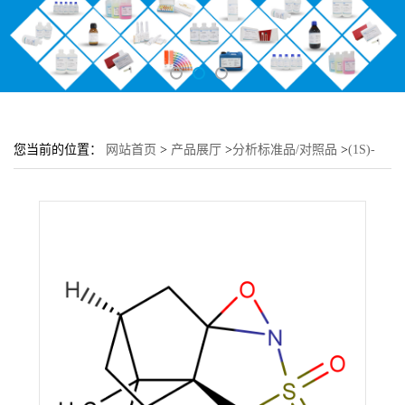
您当前的位置：
网站首页
>
产品展厅
>
分析标准品/对照品
>
(1S)-
(+)-10-樟脑磺哑嗪