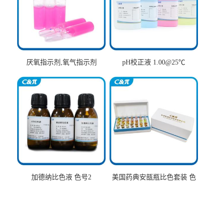
厌氧指示剂,氧气指示剂
pH校正液 1.00@25℃
加德纳比色液 色号2
美国药典安瓿瓶比色套装 色
号AtoT