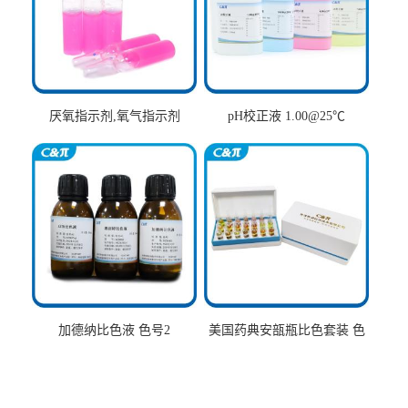
厌氧指示剂,氧气指示剂
pH校正液 1.00@25℃
加德纳比色液 色号2
美国药典安瓿瓶比色套装 色
号AtoT