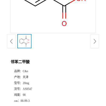
邻苯二甲酸
品牌：
C&π
产地：
天津
型号：
20mg
货号：
AS0547
纯度：
98
cas：
88-99-3