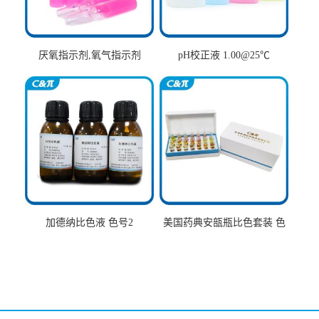
厌氧指示剂,氧气指示剂
pH校正液 1.00@25℃
加德纳比色液 色号2
美国药典安瓿瓶比色套装 色
号AtoT