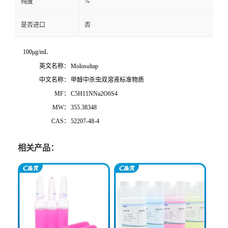
%
纯度
是否进口
否
100μg/mL
英文名称：
Molosultap
中文名称：
甲醇中杀虫双溶液标准物质
MF：
C5H11NNa2O6S4
MW：
355.38348
CAS：
52207-48-4
相关产品：