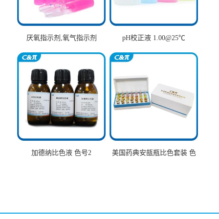
厌氧指示剂,氧气指示剂
pH校正液 1.00@25℃
加德纳比色液 色号2
美国药典安瓿瓶比色套装 色
号AtoT