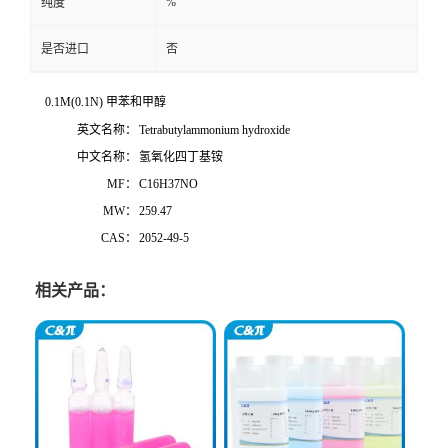
%
纯度
是否进口
否
0.1M(0.1N) 甲苯和甲醇
英文名称：
Tetrabutylammonium hydroxide
中文名称：
氢氧化四丁基铵
MF：
C16H37NO
MW：
259.47
CAS：
2052-49-5
相关产品：