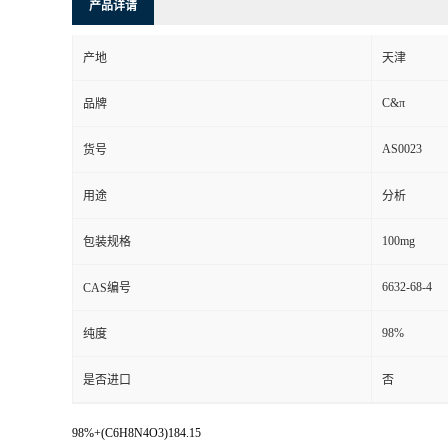
产品详请
产地
天津
C&π
品牌
AS0023
货号
用途
分析
100mg
包装规格
6632-68-4
CAS编号
98%
纯度
是否进口
否
98%+(C6H8N4O3)184.15