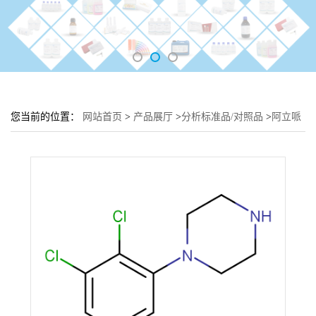
您当前的位置：
网站首页
>
产品展厅
>
分析标准品/对照品
>
阿立哌
唑EP杂质B