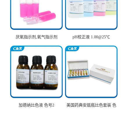
厌氧指示剂,氧气指示剂
pH校正液 1.00@25℃
加德纳比色液 色号2
美国药典安瓿瓶比色套装 色
号AtoT