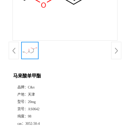
马来酸单甲酯
品牌：
C&π
产地：
天津
型号：
20mg
货号：
AS0642
纯度：
98
cas：
3052-50-4