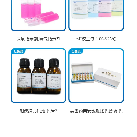
厌氧指示剂,氧气指示剂
pH校正液 1.00@25℃
加德纳比色液 色号2
美国药典安瓿瓶比色套装 色
号AtoT