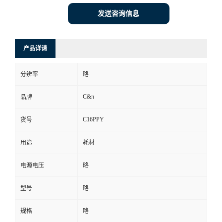
发送咨询信息
产品详请
分辨率
略
C&π
品牌
C16PPY
货号
用途
耗材
电源电压
略
型号
略
规格
略