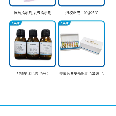
厌氧指示剂,氧气指示剂
pH校正液 1.00@25℃
加德纳比色液 色号2
美国药典安瓿瓶比色套装 色
号AtoT