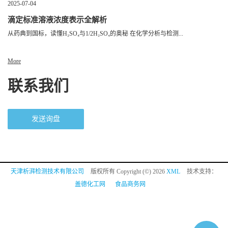
2025-07-04
滴定标准溶液浓度表示全解析
从药典到国标，读懂H₂SO₄与1/2H₂SO₄的奥秘 在化学分析与检测...
More
联系我们
发送询盘
天津析湃检测技术有限公司
版权所有 Copyright (©) 2026
XML
技术支持：
盖德化工网
食品商务网