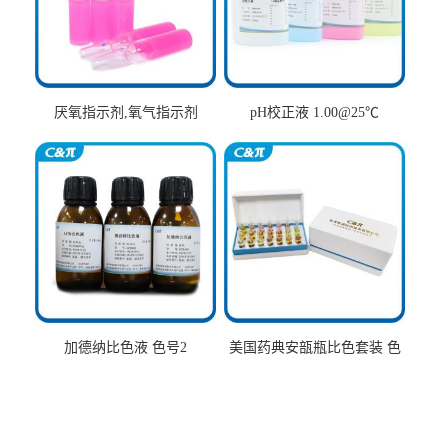
厌氧指示剂,氧气指示剂
pH校正液 1.00@25℃
加德纳比色液 色号2
美国药典安瓿瓶比色套装 色
号AtoT