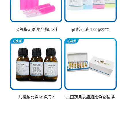
厌氧指示剂,氧气指示剂
pH校正液 1.00@25℃
加德纳比色液 色号2
美国药典安瓿瓶比色套装 色
号AtoT