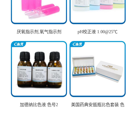
厌氧指示剂,氧气指示剂
pH校正液 1.00@25℃
加德纳比色液 色号2
美国药典安瓿瓶比色套装 色
号AtoT