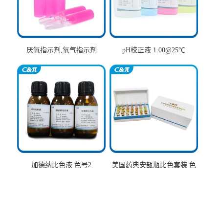
厌氧指示剂,氧气指示剂
pH校正液 1.00@25℃
加德纳比色液 色号2
美国药典安瓿瓶比色套装 色
号AtoT