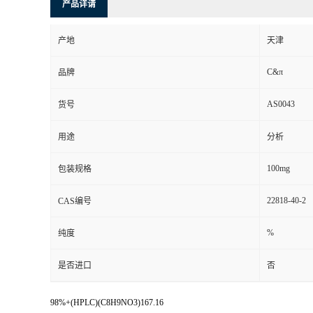
产品详请
产地
天津
C&π
品牌
AS0043
货号
用途
分析
100mg
包装规格
22818-40-2
CAS编号
%
纯度
是否进口
否
98%+(HPLC)(C8H9NO3)167.16