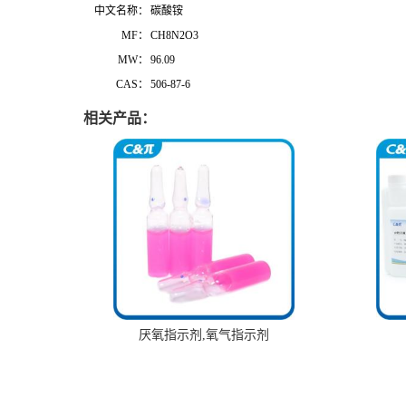
中文名称：
碳酸铵
MF：
CH8N2O3
MW：
96.09
CAS：
506-87-6
相关产品：
厌氧指示剂,氧气指示剂