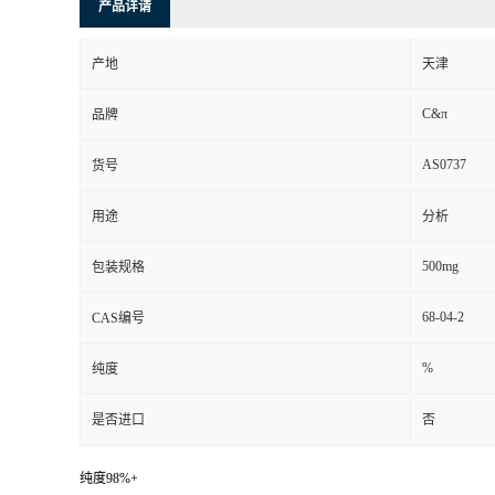
产品详请
产地
天津
C&π
品牌
AS0737
货号
用途
分析
500mg
包装规格
68-04-2
CAS编号
%
纯度
是否进口
否
纯度98%+