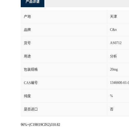
产品详请
产地
天津
C&π
品牌
AS0712
货号
用途
分析
20mg
包装规格
1346600-61-
CAS编号
%
纯度
是否进口
否
96%+(C19H19ClN2)310.82