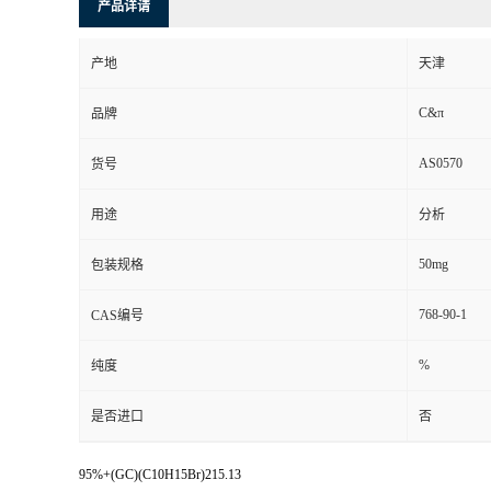
产品详请
产地
天津
C&π
品牌
AS0570
货号
用途
分析
50mg
包装规格
768-90-1
CAS编号
%
纯度
是否进口
否
95%+(GC)(C10H15Br)215.13