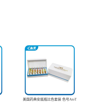
美国药典安瓿瓶比色套装 色号AtoT