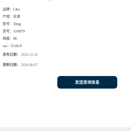
品牌：
C&π
产地：
天津
型号：
50mg
货号：
AS0079
纯度：
98
cas：
53-84-9
发布日期：
2024-12-16
更新日期：
2026-08-07
发送咨询信息