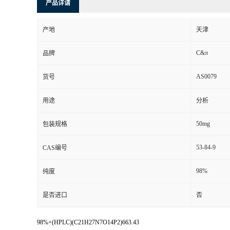
产品详请
产地
天津
C&π
品牌
AS0079
货号
用途
分析
50mg
包装规格
53-84-9
CAS编号
98%
纯度
是否进口
否
98%+(HPLC)(C21H27N7O14P2)663.43