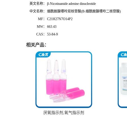
英文名称：
β-Nicotinamide adenine dinucleotide
中文名称：
烟酰胺腺嘌呤双核苷酸(Β-烟酰胺腺嘌呤二核苷酸)
MF：
C21H27N7O14P2
MW：
663.43
CAS：
53-84-9
相关产品：
厌氧指示剂,氧气指示剂