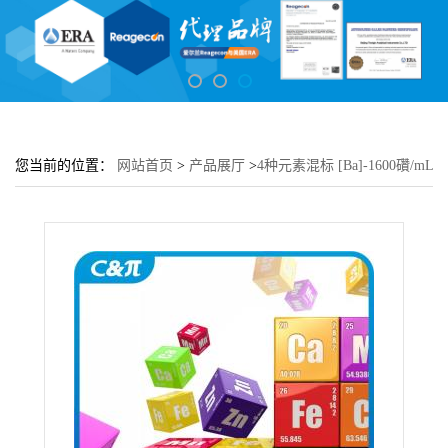
您当前的位置：
网站首页
>
产品展厅
>
4种元素混标 [Ba]-1600礸/mL
[Sr]-600礸/mL [Ca]-400礸/mL [Mg]-200礸/mL [5% HNO3]