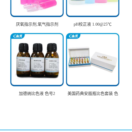
厌氧指示剂,氧气指示剂
pH校正液 1.00@25℃
加德纳比色液 色号2
美国药典安瓿瓶比色套装 色
号AtoT