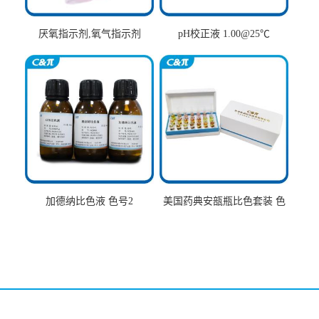
厌氧指示剂,氧气指示剂
pH校正液 1.00@25℃
加德纳比色液 色号2
美国药典安瓿瓶比色套装 色
号AtoT