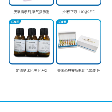
厌氧指示剂,氧气指示剂
pH校正液 1.00@25℃
加德纳比色液 色号2
美国药典安瓿瓶比色套装 色
号AtoT