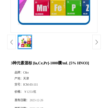
3种元素混标 [la,Ce,Pr]-1000礸/mL [5% HNO3]
品牌：
C&π
产地：
天津
货号：
ICM-03-111
价格：
￥1253/瓶
发布日期：
2023-12-26