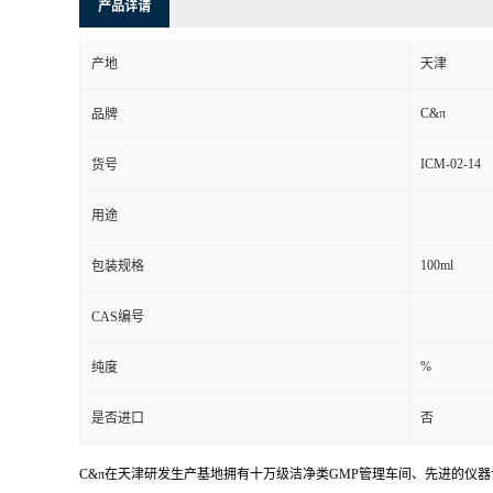
产品详请
产地
天津
C&π
品牌
ICM-02-14
货号
用途
100ml
包装规格
CAS编号
%
纯度
是否进口
否
C&π在天津研发生产基地拥有十万级洁净类GMP管理车间、先进的仪