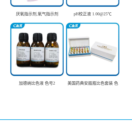
厌氧指示剂,氧气指示剂
pH校正液 1.00@25℃
加德纳比色液 色号2
美国药典安瓿瓶比色套装 色
号AtoT