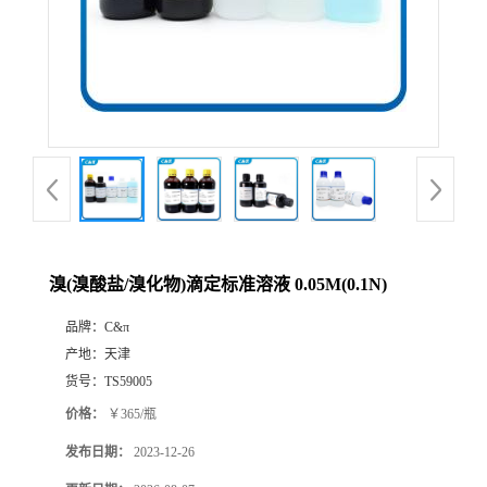
溴(溴酸盐/溴化物)滴定标准溶液 0.05M(0.1N)
品牌：
C&π
产地：
天津
货号：
TS59005
价格：
￥365/瓶
发布日期：
2023-12-26