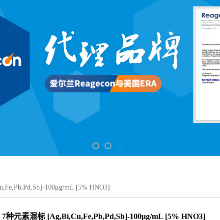
Fe,Pb,Pd,Sb]-100μg/mL [5% HNO3]
7种元素混标 [Ag,Bi,Cu,Fe,Pb,Pd,Sb]-100μg/mL [5% HNO3]