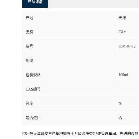
产品详请
产地
天津
C&π
品牌
ICM-07-12
货号
用途
100ml
包装规格
CAS编号
%
纯度
是否进口
否
C&π在天津研发生产基地拥有十万级洁净类GMP管理车间、先进的仪