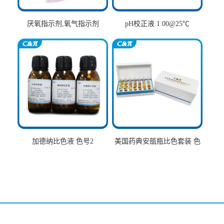
厌氧指示剂,氧气指示剂
pH校正液 1.00@25℃
加德纳比色液 色号2
美国药典安瓿瓶比色套装 色
号AtoT