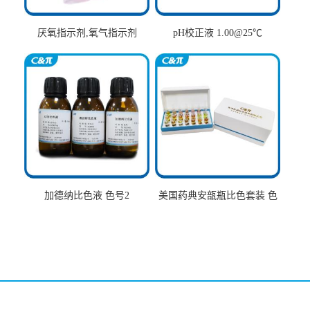
厌氧指示剂,氧气指示剂
pH校正液 1.00@25℃
加德纳比色液 色号2
美国药典安瓿瓶比色套装 色
号AtoT