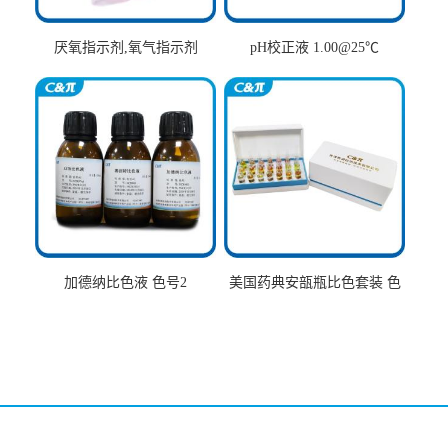
厌氧指示剂,氧气指示剂
pH校正液 1.00@25℃
加德纳比色液 色号2
美国药典安瓿瓶比色套装 色
号AtoT