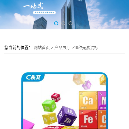
您当前的位置：
网站首页
>
产品展厅
>
10种元素混标
[Al,Bi,Fe,Mn,Mo,Si,Ta,Ti,Zn,Zr]-100μg/mL [5% HNO3, tr. HF ,含
Na+]