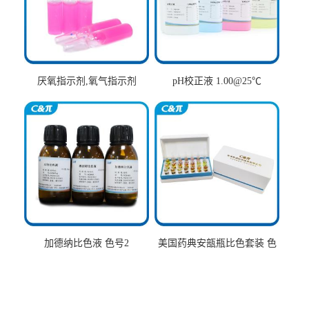
厌氧指示剂,氧气指示剂
pH校正液 1.00@25℃
加德纳比色液 色号2
美国药典安瓿瓶比色套装 色
号AtoT