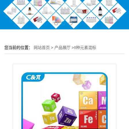
您当前的位置：
网站首页
>
产品展厅
>
8种元素混标
[Bi,Cu,In,Mo,Ni,Re,Sb,Te]-100μg/mL [5% HNO3 , tr. tartaric]