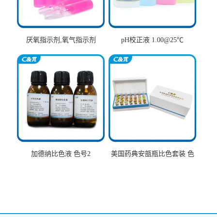
厌氧指示剂,氧气指示剂
pH校正液 1.00@25℃
加德纳比色液 色号2
美国药典安瓿瓶比色套装 色
号AtoT