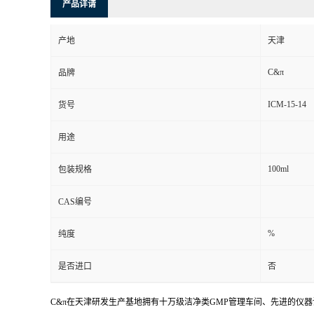
产品详请
产地
天津
C&π
品牌
ICM-15-14
货号
用途
100ml
包装规格
CAS编号
%
纯度
是否进口
否
C&π在天津研发生产基地拥有十万级洁净类GMP管理车间、先进的仪