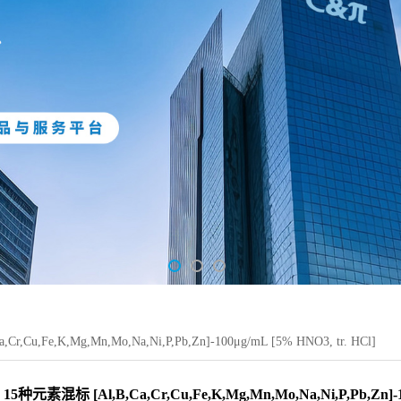
,Cu,Fe,K,Mg,Mn,Mo,Na,Ni,P,Pb,Zn]-100μg/mL [5% HNO3, tr. HCl]
15种元素混标 [Al,B,Ca,Cr,Cu,Fe,K,Mg,Mn,Mo,Na,Ni,P,Pb,Zn]-