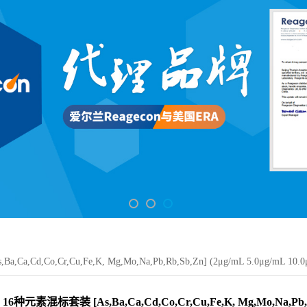
a,Cd,Co,Cr,Cu,Fe,K, Mg,Mo,Na,Pb,Rb,Sb,Zn] (2μg/mL 5.0μg/mL 10.0μ
16种元素混标套装 [As,Ba,Ca,Cd,Co,Cr,Cu,Fe,K, Mg,Mo,Na,Pb,R