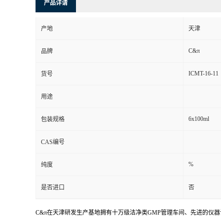
产品详请
产地
天津
C&π
品牌
ICMT-16-11
货号
用途
6x100ml
包装规格
CAS编号
%
纯度
是否进口
否
C&π在天津研发生产基地拥有十万级洁净类GMP管理车间、先进的仪