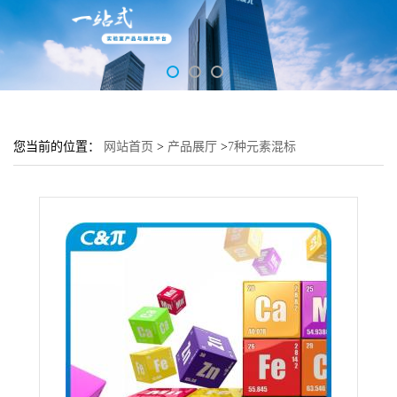
您当前的位置：
网站首页
>
产品展厅
>
7种元素混标
[As,Co,Cr,Hg,Pb,Se,Zn]-10μg/mL [3% HNO3 ,tr. HCl]