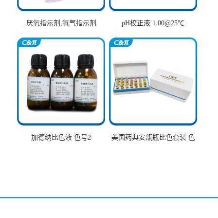
厌氧指示剂,氧气指示剂
pH校正液 1.00@25℃
加德纳比色液 色号2
美国药典安瓿瓶比色套装 色
号AtoT