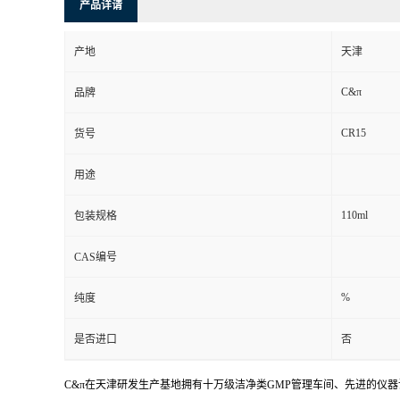
产品详请
产地
天津
C&π
品牌
CR15
货号
用途
110ml
包装规格
CAS编号
%
纯度
是否进口
否
C&π在天津研发生产基地拥有十万级洁净类GMP管理车间、先进的仪