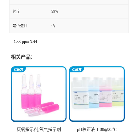
99%
纯度
是否进口
否
1000 ppm NH4
相关产品：
厌氧指示剂,氧气指示剂
pH校正液 1.00@25℃