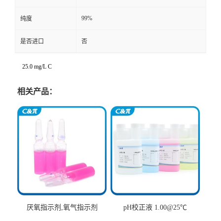
99%
纯度
是否进口
否
25.0 mg/L C
相关产品：
厌氧指示剂,氧气指示剂
pH校正液 1.00@25℃