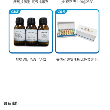
厌氧指示剂,氧气指示剂
pH校正液 1.00@25℃
加德纳比色液 色号2
美国药典安瓿瓶比色套装 色
号AtoT
联系我们