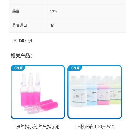
99%
纯度
是否进口
否
20-1500mg/L
相关产品：
厌氧指示剂,氧气指示剂
pH校正液 1.00@25℃