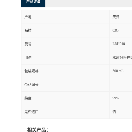
产品详请
产地
天津
C&π
品牌
LRH010
货号
用途
水质分析在
500 mL
包装规格
CAS编号
99%
纯度
是否进口
否
相关产品：