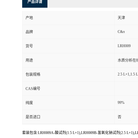
产品详请
产地
天津
C&π
品牌
LRH009
货号
用途
水质分析在
2.5 L×1,1.5 
包装规格
CAS编号
99%
纯度
是否进口
否
套装包含:LRH009A-酸试剂(1.5 L×1),LRH009B-氢氧化钠试剂(2.5 L×1),LRH