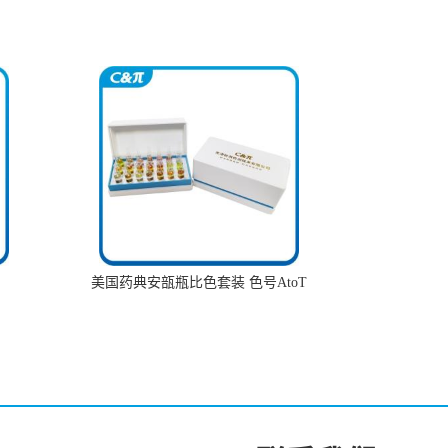
美国药典安瓿瓶比色套装 色号AtoT