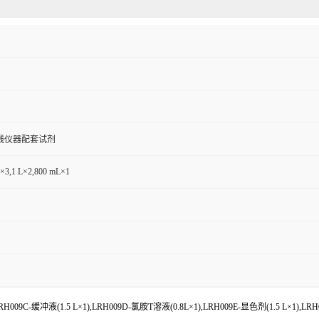
线仪器配套试剂
L×3,1 L×2,800 mL×1
009C-缓冲液(1.5 L×1),LRH009D-氯胺T溶液(0.8L×1),LRH009E-显色剂(1.5 L×1),LRH