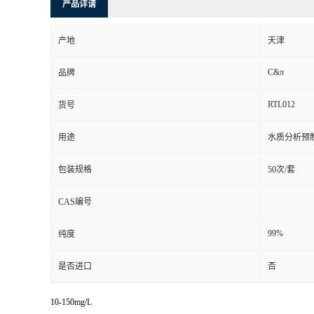
产品详请
产地
天津
C&π
品牌
RTL012
货号
用途
水质分析预
包装规格
50次/套
CAS编号
99%
纯度
是否进口
否
10-150mg/L