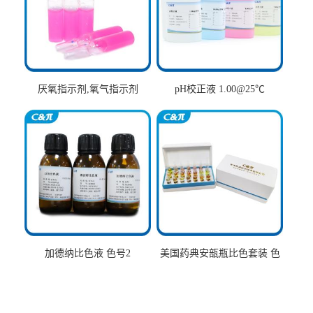
厌氧指示剂,氧气指示剂
pH校正液 1.00@25℃
加德纳比色液 色号2
美国药典安瓿瓶比色套装 色
号AtoT