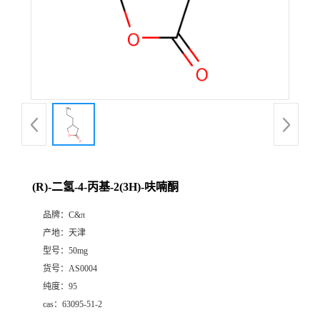
(R)-二氢-4-丙基-2(3H)-呋喃酮
品牌：
C&π
产地：
天津
型号：
50mg
货号：
AS0004
纯度：
95
cas：
63095-51-2