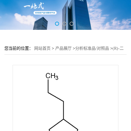
您当前的位置：
网站首页
>
产品展厅
>
分析标准品/对照品
>
(R)-二
氢-4-丙基-2(3H)-呋喃酮