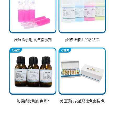
厌氧指示剂,氧气指示剂
pH校正液 1.00@25℃
加德纳比色液 色号2
美国药典安瓿瓶比色套装 色
号AtoT