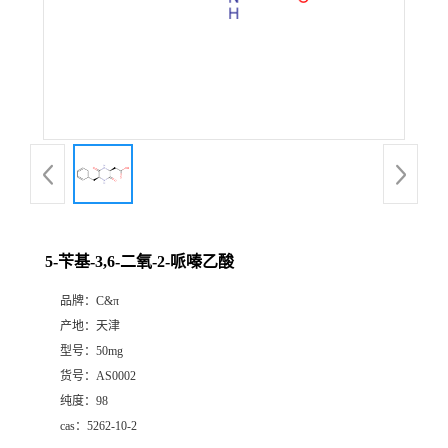
5-苄基-3,6-二氧-2-哌嗪乙酸
品牌：
C&π
产地：
天津
型号：
50mg
货号：
AS0002
纯度：
98
cas：
5262-10-2