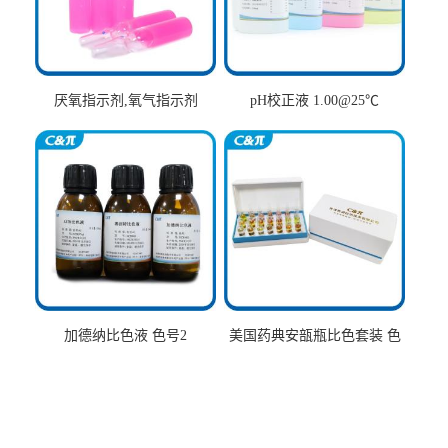
厌氧指示剂,氧气指示剂
pH校正液 1.00@25℃
加德纳比色液 色号2
美国药典安瓿瓶比色套装 色
号AtoT