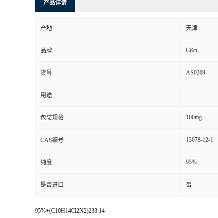
产品详请
产地
天津
C&π
品牌
AS0269
货号
用途
100mg
包装规格
13078-12-1
CAS编号
95%
纯度
是否进口
否
95%+(C10H14Cl2N2)233.14