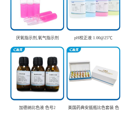
厌氧指示剂,氧气指示剂
pH校正液 1.00@25℃
加德纳比色液 色号2
美国药典安瓿瓶比色套装 色
号AtoT