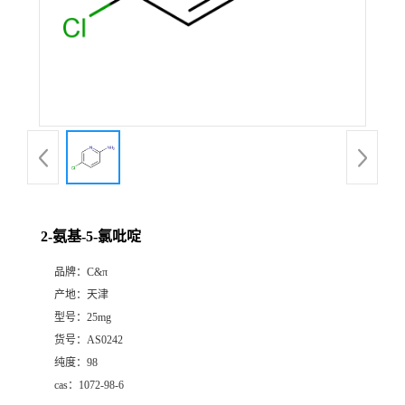
2-氨基-5-氯吡啶
品牌：
C&π
产地：
天津
型号：
25mg
货号：
AS0242
纯度：
98
cas：
1072-98-6